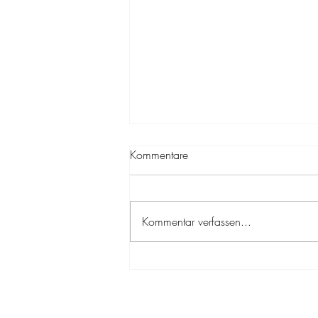
Kommentare
Kommentar verfassen...
Stil ist Wirkung – Warum
Unternehmen von Farb- und
Stilberatung profitieren