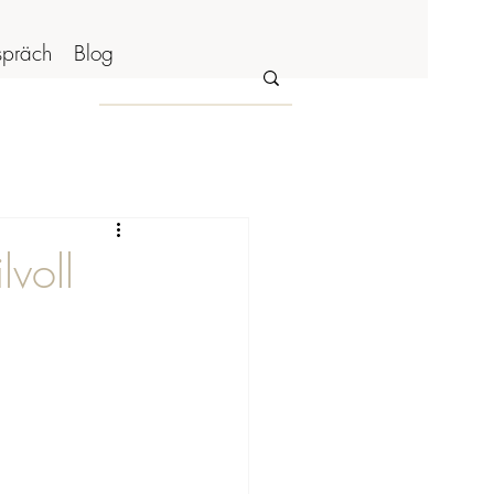
spräch
Blog
voll