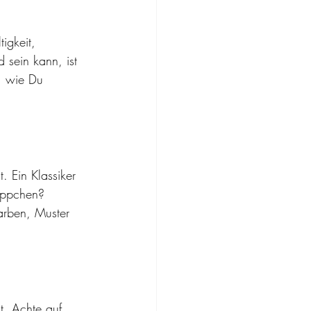
igkeit, 
 sein kann, ist 
s, wie Du 
 Ein Klassiker 
näppchen?
rben, Muster 
. Achte auf 