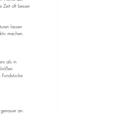
Zeit oft besser 
uren lassen 
ktiv machen.
rs als in 
 Größen 
n Fundstücke 
 genauer an. 