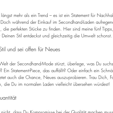
ngst mehr als ein Trend – es ist ein Statement für Nachhalt
il. Doch während der Einkauf im Secondhand-Laden aufregend
, die perfekten Stücke zu finden. Hier sind meine fünf Tipp
einen Stil entdeckst und gleichzeitig die Umwelt schonst.
il und sei offen für Neues
Welt der Secondhand-Mode stürzt, überlege, was Du suchst.
k? Ein Statement-Piece, das auffällt? Oder einfach ein Sch
et auch die Chance, Neues auszuprobieren. Trau Dich, Fa
en, die Du im normalen Laden vielleicht übersehen würdest!
uantität
nicht, dass Du Kompromisse bei der Qualität machen musst