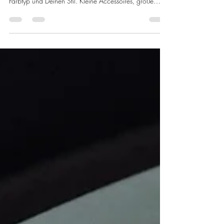
Deinen Stil sofort verändern
Farbberatung & Stilberatung im Winter: So wählst Du
Mütze und Schal typgerecht für Dein Gesicht, Deinen
Farbtyp und Deinen Stil. Kleine Accessoires, große
Wirkung