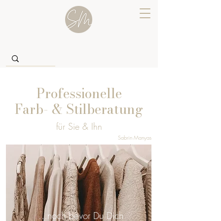
Professionelle
Farb- & Stilberatung
für Sie & Ihn
S
abrin Manyas
...noch bevor Du Dich