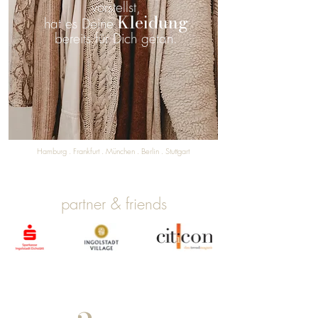
vorstellst,
Kleidung
hat es Deine
bereits für Dich getan.
Hamburg . Frankfurt . München . Berlin . Stuttgart
partner & friends